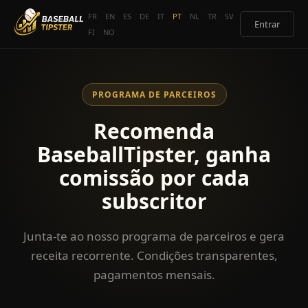
FR
EN
ES
DE
IT
PT
NL
TR
SV
Entrar
FI
NO
PROGRAMA DE PARCEIROS
Recomenda
BaseballTipster, ganha
comissão por cada
subscritor
Junta-te ao nosso programa de parceiros e gera
receita recorrente. Condições transparentes,
pagamentos mensais.