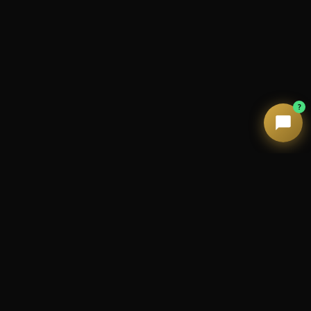
C'est une arnaque ?
Les résultats sont vrais ?
Comment résilier ?
Ma CB est en sécurité ?
?