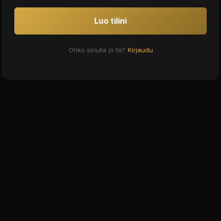
Luo tilini
Onko sinulla jo tili?
Kirjaudu
Assistante BaseballTipster
Répond en quelques secondes
BaseballTipster.com