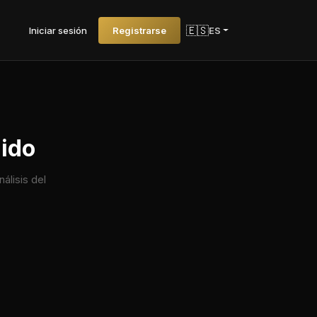
🇪🇸
Iniciar sesión
Registrarse
ES
uido
álisis del