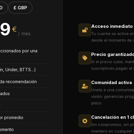
D
£ GBP
99
Acceso inmediato 
€
/ mes
Tu cuenta se activa e
desde el momento de s
leccionados por una
Precio garantizado
Si el precio sube, mant
suscriptores pagan el 
in, Under, BTTS…)
cada recomendación
Comunidad activa
Únete a una comunida
tados
visión: ganancias prog
plazo.
r
Cancelación en 1 cl
alor promedio
Sin compromiso, sin p
momento
miembro en cualquier